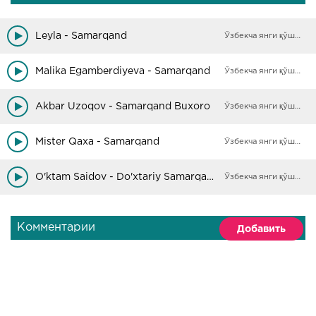
Leyla - Samarqand
Ўзбекча янги қўшиқлар
Malika Egamberdiyeva - Samarqand
Ўзбекча янги қўшиқлар
Akbar Uzoqov - Samarqand Buxoro
Ўзбекча янги қўшиқлар
Mister Qaxa - Samarqand
Ўзбекча янги қўшиқлар
O'ktam Saidov - Do'xtariy Samarqand
Ўзбекча янги қўшиқлар
Комментарии
Добавить