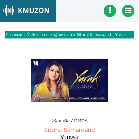
Главный
»
Ўзбекча янги қўшиқлар
» Sitorai Samarqand - Yurak
Жалоба / DMCA
Sitorai Samarqand
Yurak