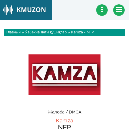
Главный
»
Ўзбекча янги қўшиқлар
» Kamza - NFP
Жалоба / DMCA
Kamza
NFP