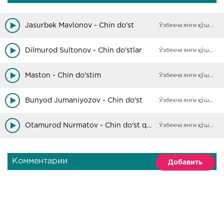
Jasurbek Mavlonov - Chin do'st
Ўзбекча янги қўшиқлар
Dilmurod Sultonov - Chin do'stlar
Ўзбекча янги қўшиқлар
Maston - Chin do'stim
Ўзбекча янги қўшиқлар
Bunyod Jumaniyozov - Chin do'st
Ўзбекча янги қўшиқлар
Otamurod Nurmatov - Chin do'st qani
Ўзбекча янги қўшиқлар
Комментарии
Добавить