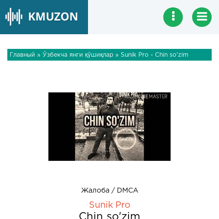
Главный
»
Ўзбекча янги қўшиқлар
» Sunik Pro - Chin so'zim
Жалоба / DMCA
Sunik Pro
Chin so'zim