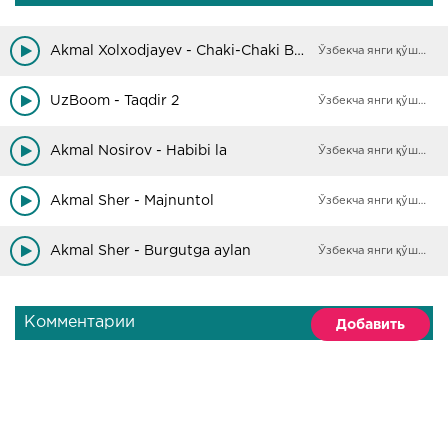
Akmal Xolxodjayev - Chaki-Chaki Boron REMIX
Ўзбекча янги қўшиқлар
UzBoom - Taqdir 2
Ўзбекча янги қўшиқлар
Akmal Nosirov - Habibi la
Ўзбекча янги қўшиқлар
Akmal Sher - Majnuntol
Ўзбекча янги қўшиқлар
Akmal Sher - Burgutga aylan
Ўзбекча янги қўшиқлар
Комментарии
Добавить