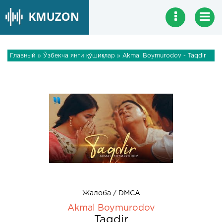
Главный
»
Ўзбекча янги қўшиқлар
» Akmal Boymurodov - Taqdir
Жалоба / DMCA
Akmal Boymurodov
Taqdir