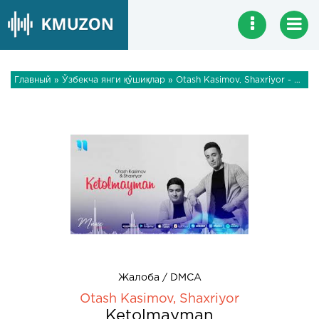
Главный
»
Ўзбекча янги қўшиқлар
» Otash Kasimov, Shaxriyor - Ketolmayman
Жалоба / DMCA
Otash Kasimov, Shaxriyor
Ketolmayman