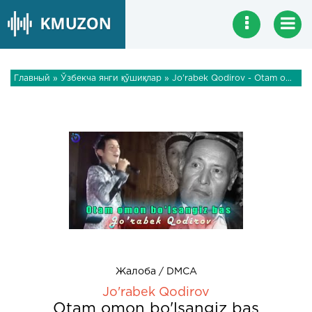
Главный
»
Ўзбекча янги қўшиқлар
» Jo'rabek Qodirov - Otam omon bo'lsangiz bas
Жалоба / DMCA
Jo'rabek Qodirov
Otam omon bo'lsangiz bas