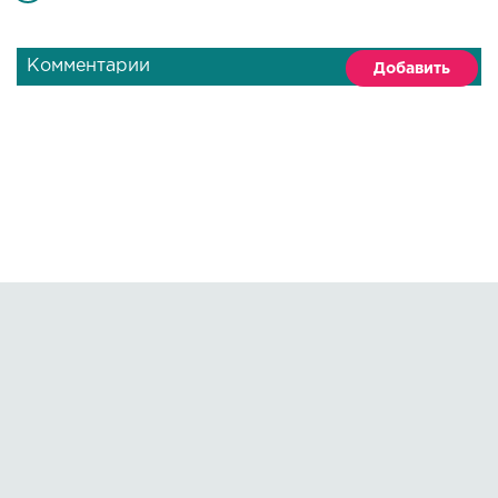
Комментарии
Добавить
Правообладателям
О сайте
По всем вопросам пишите на:
kmuzoncom@mail.ru