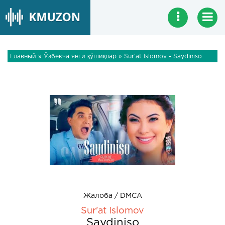
Главный
»
Ўзбекча янги қўшиқлар
» Sur'at Islomov - Saydiniso
Жалоба / DMCA
Sur'at Islomov
Saydiniso