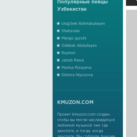
Популярные певцы
Узбекистан
Ulug'bek Rahmatullayev
Shahzoda
Mango guruhi
Odilbek Abdullayev
Rayhon
Janob Rasul
Munisa Rizayeva
Dildora Niyozova
KMUZON.COM
Проект kmuzon.com создан,
чтобы вы могли наслаждаться
любимой музыкой там, где
захотите, и тогда, когда
захотите. Мы собрали лучшие