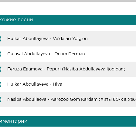
хожие песни
Hulkar Abdullayeva - Va'dalari Yolg'on
Gulasal Abdullayeva - Onam Derman
Feruza Egamova - Popuri (Nasiba Abdullayeva Ijodidan)
Hulkar Abdullayeva - Hiva
мментарии