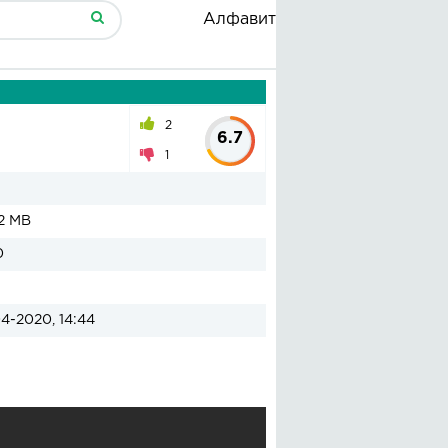
Алфавит
2
6.7
1
2 MB
0
4-2020, 14:44