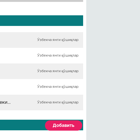
Ўзбекча янги қўшиқлар
Ўзбекча янги қўшиқлар
Ўзбекча янги қўшиқлар
Ўзбекча янги қўшиқлар
Nasiba Abdullaeva - Aarezoo Gom Kardam (Хиты 80-х в Узбекистане)
Ўзбекча янги қўшиқлар
Добавить