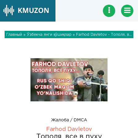
Главный
»
Ўзбекча янги қўшиқлар
» Farhod Davletov - Тополя, все в пуху
Жалоба / DMCA
Farhod Davletov
Тополя, все в пуху