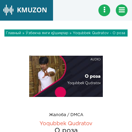
Главный
»
Ўзбекча янги қўшиқлар
» Yoqubbek Qudratov - О роза
Жалоба / DMCA
Yoqubbek Qudratov
О роза