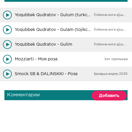
Yoqubbek Qudratov - Gulum (turkcha)
Ўзбекча янги қўшиқлар
Yoqubbek Qudratov - Gulam (tojikcha)
Ўзбекча янги қўшиқлар
Yoqubbek Qudratov - Gulim
Ўзбекча янги қўшиқлар
Mozziarti - Моя роза
Хит премьера
Smock SB & DALINSKKI - Роза
Қазақша әндер 2025
Комментарии
Добавить