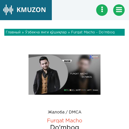
Главный
»
Ўзбекча янги қўшиқлар
» Furqat Macho - Do'mboq
Жалоба / DMCA
Furqat Macho
Do'mboq