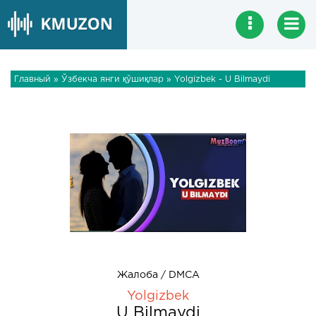
Главный
»
Ўзбекча янги қўшиқлар
» Yolgizbek - U Bilmaydi
Жалоба / DMCA
Yolgizbek
U Bilmaydi