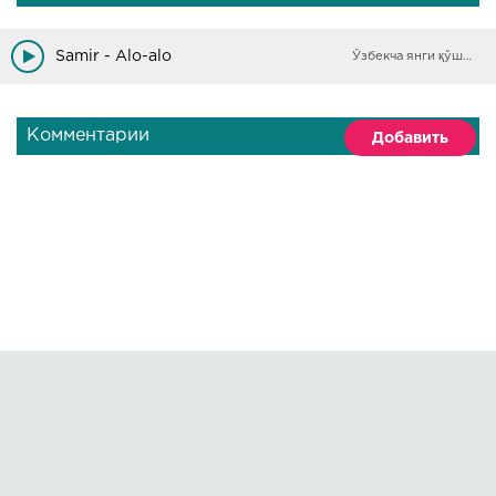
Samir - Alo-alo
Ўзбекча янги қўшиқлар
Комментарии
Добавить
Правообладателям
О сайте
По всем вопросам пишите на:
kmuzoncom@mail.ru