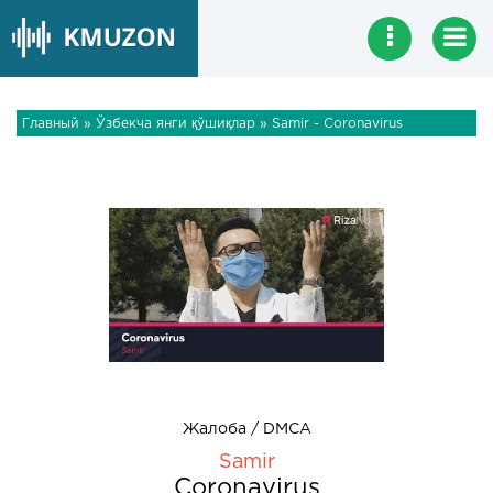
Главный
»
Ўзбекча янги қўшиқлар
» Samir - Coronavirus
Жалоба / DMCA
Samir
Coronavirus