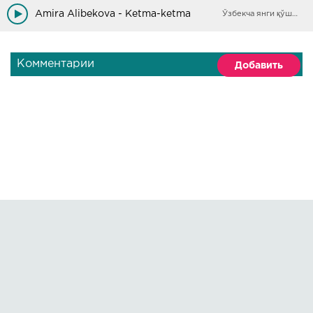
Ketma, qalbimdan ketma. (x2)
Amira Alibekova - Ketma-ketma
Ўзбекча янги қўшиқлар
Ketma… Ketma… Ketma…
Yonimdan ketma…
Комментарии
Добавить
Ketma, yonimdan ketma,
Ketma, jonimdan ketma,
Yetsin senga nolalarim,
Ketma, qalbimdan ketma. (x2)
Правообладателям
О сайте
По всем вопросам пишите на:
kmuzoncom@mail.ru