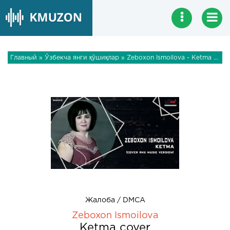
Главный
»
Ўзбекча янги қўшиқлар
» Zeboxon Ismoilova - Ketma cover
Жалоба / DMCA
Zeboxon Ismoilova
Ketma cover