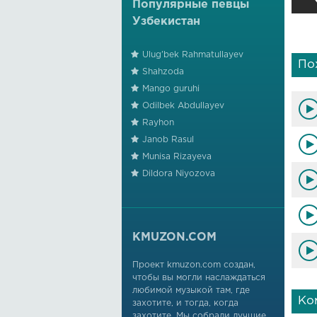
Популярные певцы
Узбекистан
Ulug'bek Rahmatullayev
По
Shahzoda
Mango guruhi
Odilbek Abdullayev
Rayhon
Janob Rasul
Munisa Rizayeva
Dildora Niyozova
KMUZON.COM
Проект kmuzon.com создан,
чтобы вы могли наслаждаться
любимой музыкой там, где
Ко
захотите, и тогда, когда
захотите. Мы собрали лучшие