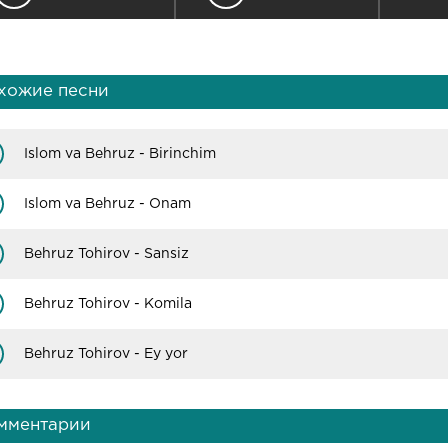
хожие песни
Islom va Behruz - Birinchim
Islom va Behruz - Onam
Behruz Tohirov - Sansiz
Behruz Tohirov - Komila
Behruz Tohirov - Ey yor
мментарии