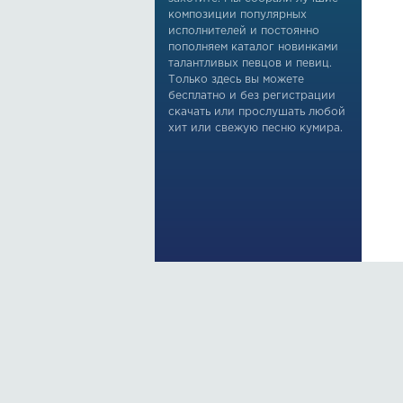
композиции популярных
исполнителей и постоянно
пополняем каталог новинками
талантливых певцов и певиц.
Только здесь вы можете
бесплатно и без регистрации
скачать или прослушать любой
хит или свежую песню кумира.
По