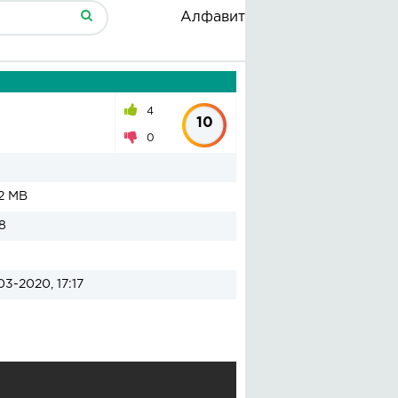
Алфавит
4
10
0
2 MB
8
03-2020, 17:17