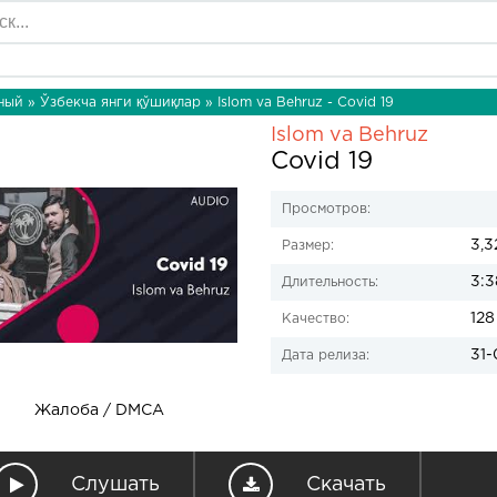
ный
»
Ўзбекча янги қўшиқлар
» Islom va Behruz - Covid 19
Islom va Behruz
Covid 19
Просмотров:
3,3
Размер:
3:3
Длительность:
128
Качество:
31-
Дата релиза:
Жалоба / DMCA
Слушать
Скачать