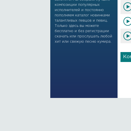
композиции популярных
исполнителей и постоянно
пополняем каталог новинками
талантливых певцов и певиц.
Только здесь вы можете
бесплатно и без регистрации
скачать или прослушать любой
хит или свежую песню кумира.
Ко