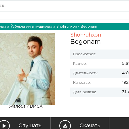
ный
»
Ўзбекча янги қўшиқлар
» Shohruhxon - Begonam
Shohruhxon
Begonam
Просмотров:
5,6
Размер:
4:0
Длительность:
192
Качество:
31-
Дата релиза:
Жалоба / DMCA
Слушать
Скачать