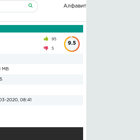
Алфавит
95
9.5
5
1 MB
5
03-2020, 08:41