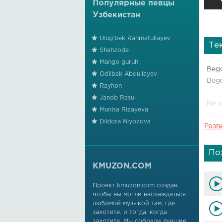
Популярные певцы
Узбекистан
Ulug'bek Rahmatullayev
Те
Shahzoda
Mango guruhi
Beg
Odilbek Abdullayev
Bego
Rayhon
Janob Rasul
Ne s
Munisa Rizayeva
Men
Dildora Niyozova
Разв
Bego
Bego
По
Bego
KMUZON.COM
Yet
Проект kmuzon.com создан,
чтобы вы могли наслаждаться
Bils
любимой музыкой там, где
Beg
захотите, и тогда, когда
захотите. Мы собрали лучшие