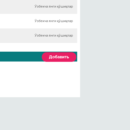
Ўзбекча янги қўшиқлар
Ўзбекча янги қўшиқлар
Ўзбекча янги қўшиқлар
Добавить