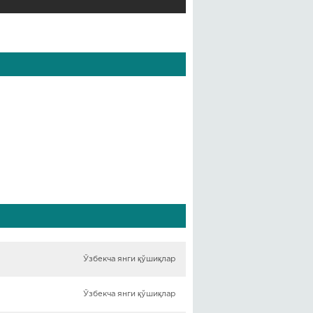
Ўзбекча янги қўшиқлар
Ўзбекча янги қўшиқлар