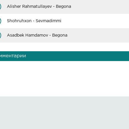
Alisher Rahmatullayev - Begona
Shohruhxon - Sevmadimmi
Asadbek Hamdamov - Begona
мментарии
Правообладателям
О сайте