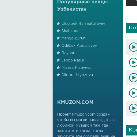
Популярные певцы
Узбекистан
Ulug'bek Rahmatullayev
По
Shahzoda
Mango guruhi
Odilbek Abdullayev
Rayhon
Janob Rasul
Munisa Rizayeva
Dildora Niyozova
KMUZON.COM
Проект kmuzon.com создан,
чтобы вы могли наслаждаться
любимой музыкой там, где
Ко
захотите, и тогда, когда
захотите. Мы собрали лучшие