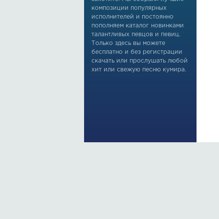
композиции популярных
исполнителей и постоянно
пополняем каталог новинками
талантливых певцов и певиц.
Только здесь вы можете
бесплатно и без регистрации
скачать или прослушать любой
хит или свежую песню кумира.
По