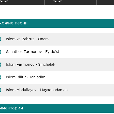
хожие песни
Islom va Behruz - Onam
Sanatbek Farmonov - Ey do'st
Islom Farmonov - Sinchalak
Islom Billur - Tanladim
Islom Abdullayev - Mayxonadaman
мментарии