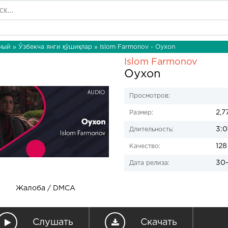
ный
»
Ўзбекча янги қўшиқлар
» Islom Farmonov - Oyxon
Islom Farmonov
Oyxon
Просмотров:
2,7
Размер:
3:0
Длительность:
128
Качество:
30-
Дата релиза:
Жалоба / DMCA
Слушать
Скачать