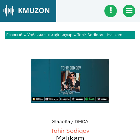
Главный
»
Ўзбекча янги қўшиқлар
» Tohir Sodiqov - Malikam
Жалоба / DMCA
Tohir Sodiqov
Malikam