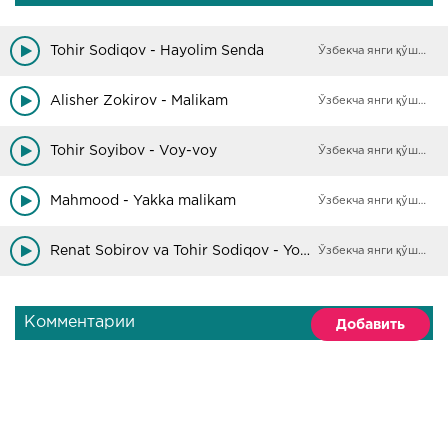
Tohir Sodiqov - Hayolim Senda
Ўзбекча янги қўшиқлар
Alisher Zokirov - Malikam
Ўзбекча янги қўшиқлар
Tohir Soyibov - Voy-voy
Ўзбекча янги қўшиқлар
Mahmood - Yakka malikam
Ўзбекча янги қўшиқлар
Renat Sobirov va Tohir Sodiqov - Yomg'irlar
Ўзбекча янги қўшиқлар
Комментарии
Добавить