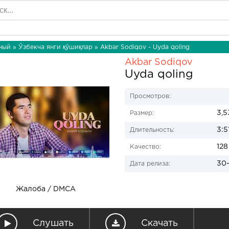
ный
»
Ўзбекча янги қўшиқлар
» Akbar Sodiqov - Uyda qoling
Akbar Sodiqov
Uyda qoling
Просмотров:
3,5
Размер:
3:5
Длительность:
128
Качество:
30-
Дата релиза:
Жалоба / DMCA
Слушать
Скачать