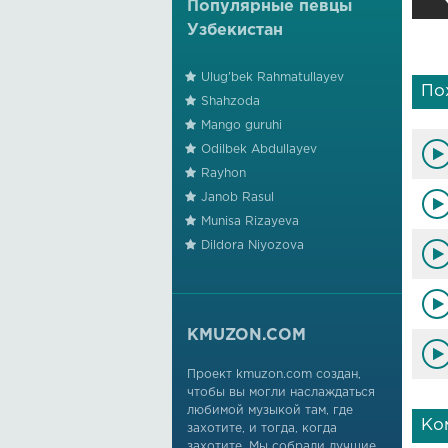
Популярные певцы
Узбекистан
Ulug'bek Rahmatullayev
По
Shahzoda
Mango guruhi
Odilbek Abdullayev
Rayhon
Janob Rasul
Munisa Rizayeva
Dildora Niyozova
KMUZON.COM
Проект kmuzon.com создан,
чтобы вы могли наслаждаться
любимой музыкой там, где
Ко
захотите, и тогда, когда
захотите. Мы собрали лучшие