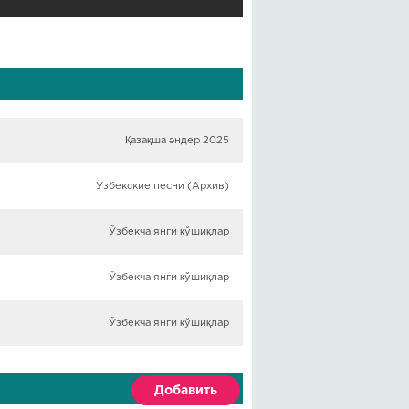
Қазақша әндер 2025
Узбекские песни (Архив)
Ўзбекча янги қўшиқлар
Ўзбекча янги қўшиқлар
Ўзбекча янги қўшиқлар
Добавить