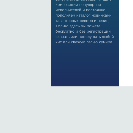
композиции популярных
исполнителей и постоянно
пополняем каталог новинками
талантливых певцов и певиц.
Только здесь вы можете
бесплатно и без регистрации
скачать или прослушать любой
хит или свежую песню кумира.
По