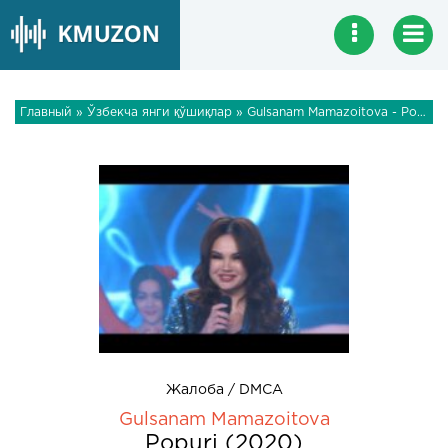
Главный
»
Ўзбекча янги қўшиқлар
» Gulsanam Mamazoitova - Popuri (2020)
Жалоба / DMCA
Gulsanam Mamazoitova
Popuri (2020)