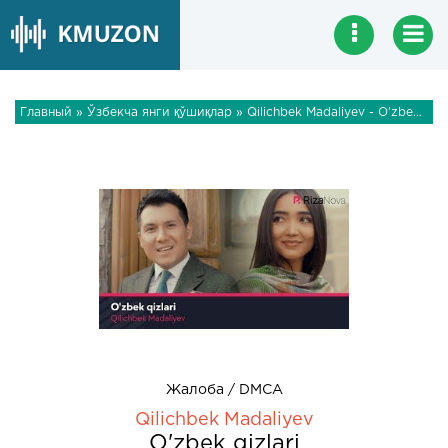
Главный
»
Ўзбекча янги қўшиқлар
» Qilichbek Madaliyev - O'zbek qizlari
Жалоба / DMCA
Qilichbek Madaliyev
O'zbek qizlari