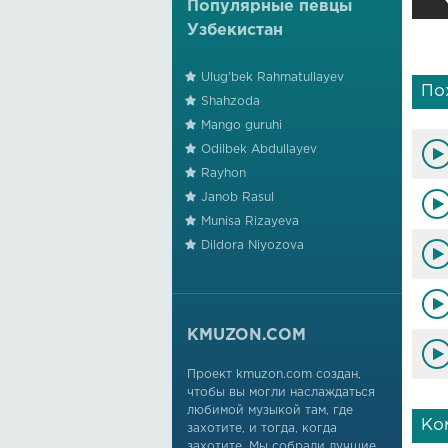
Популярные певцы
Узбекистан
Ulug'bek Rahmatullayev
По
Shahzoda
Mango guruhi
Odilbek Abdullayev
Rayhon
Janob Rasul
Munisa Rizayeva
Dildora Niyozova
KMUZON.COM
Проект kmuzon.com создан,
чтобы вы могли наслаждаться
любимой музыкой там, где
Ко
захотите, и тогда, когда
захотите. Мы собрали лучшие