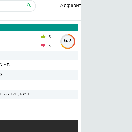
Алфавит
6
6.7
3
06 MB
0
03-2020, 18:51