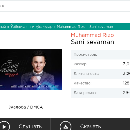
ный
»
Ўзбекча янги қўшиқлар
» Muhammad Rizo - Sani sevaman
Muhammad Rizo
Sani sevaman
Просмотров:
3,
Размер:
3:2
Длительность:
128
Качество:
29-
Дата релиза:
Жалоба / DMCA
Слушать
Скачать