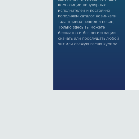
композиции популярных
исполнителей и постоянно
пополняем каталог новинками
талантливых певцов и певиц.
Только здесь вы можете
бесплатно и без регистрации
скачать или прослушать любой
хит или свежую песню кумира.
По