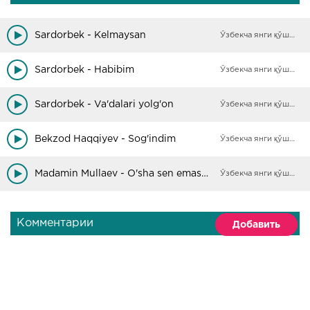
Sardorbek - Kelmaysan
Ўзбекча янги қўшиқлар
Sardorbek - Habibim
Ўзбекча янги қўшиқлар
Sardorbek - Va'dalari yolg'on
Ўзбекча янги қўшиқлар
Bekzod Haqqiyev - Sog'indim
Ўзбекча янги қўшиқлар
Madamin Mullaev - O'sha sen emasmu o'sha
Ўзбекча янги қўшиқлар
Комментарии
Добавить