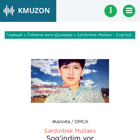
Главный
»
Ўзбекча янги қўшиқлар
» Sardorbek Mullaev - Sog'indim yor
Жалоба / DMCA
Sardorbek Mullaev
Sog'indim yor