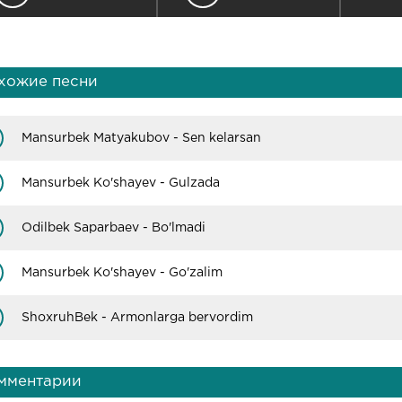
хожие песни
Mansurbek Matyakubov - Sen kelarsan
Mansurbek Ko'shayev - Gulzada
Odilbek Saparbaev - Bo'lmadi
Mansurbek Ko'shayev - Go'zalim
ShoxruhBek - Armonlarga bervordim
мментарии