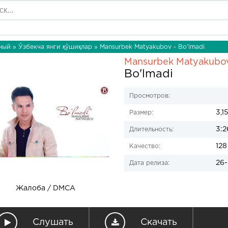
ный
»
Ўзбекча янги қўшиқлар
» Mansurbek Matyakubov - Bo'lmadi
Mansurbek Matyakubo
Bo'lmadi
Просмотров:
3,1
Размер:
3:2
Длительность:
128
Качество:
26-
Дата релиза:
Жалоба / DMCA
Слушать
Скачать