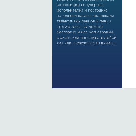
композиции популярных
исполнителей и постоянно
пополняем каталог новинками
талантливых певцов и певиц.
Только здесь вы можете
бесплатно и без регистрации
скачать или прослушать любой
хит или свежую песню кумира.
По