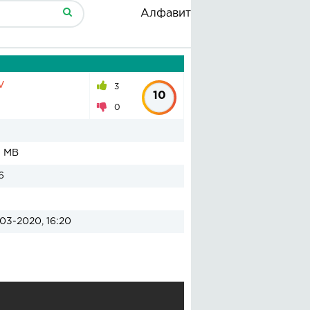
Алфавит
v
3
10
0
5 MB
6
03-2020, 16:20