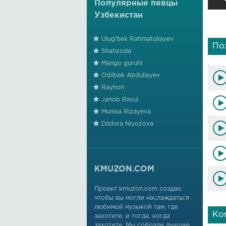
Популярные певцы
Узбекистан
Ulug'bek Rahmatullayev
По
Shahzoda
Mango guruhi
Odilbek Abdullayev
Rayhon
Janob Rasul
Munisa Rizayeva
Dildora Niyozova
KMUZON.COM
Проект kmuzon.com создан,
чтобы вы могли наслаждаться
любимой музыкой там, где
Ко
захотите, и тогда, когда
захотите. Мы собрали лучшие