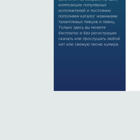
композиции популярных
исполнителей и постоянно
пополняем каталог новинками
талантливых певцов и певиц.
Только здесь вы можете
бесплатно и без регистрации
скачать или прослушать любой
хит или свежую песню кумира.
По