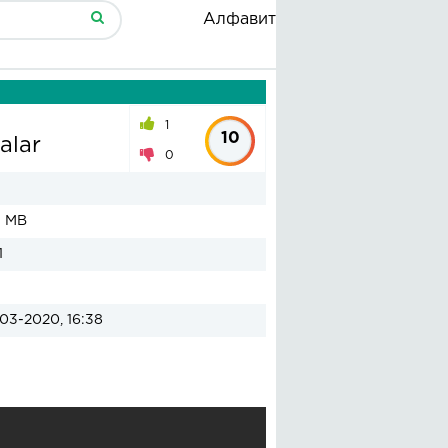
Алфавит
1
10
alar
0
1 MB
1
03-2020, 16:38