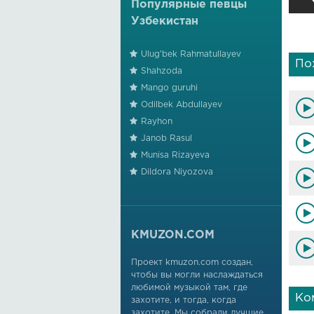
Популярные певцы
Узбекистан
Ulug'bek Rahmatullayev
По
Shahzoda
Mango guruhi
Odilbek Abdullayev
Rayhon
Janob Rasul
Munisa Rizayeva
Dildora Niyozova
KMUZON.COM
Проект kmuzon.com создан,
чтобы вы могли наслаждаться
любимой музыкой там, где
Ко
захотите, и тогда, когда
захотите. Мы собрали лучшие