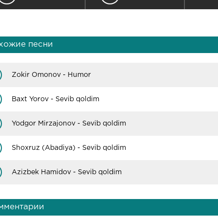
хожие песни
Zokir Omonov - Humor
Baxt Yorov - Sevib qoldim
Yodgor Mirzajonov - Sevib qoldim
Shoxruz (Abadiya) - Sevib qoldim
Azizbek Hamidov - Sevib qoldim
мментарии