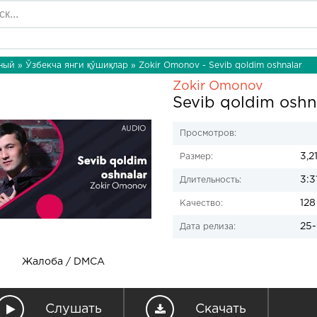
ный
»
Ўзбекча янги қўшиқлар
» Zokir Omonov - Sevib qoldim oshnalar
Zokir Omonov
Sevib qoldim oshn
Просмотров:
3,2
Размер:
3:3
Длительность:
128
Качество:
25-
Дата релиза:
Жалоба / DMCA
Слушать
Скачать