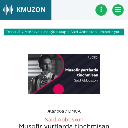
Главный
»
Ўзбекча янги қўшиқлар
» Said Abbosxon - Musofir yurtlarda tinchmisan
Жалоба / DMCA
Said Abbosxon
Musofir yurtlarda tinchmisan