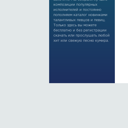
композиции популярных
исполнителей и постоянно
пополняем каталог новинками
талантливых певцов и певиц.
Только здесь вы можете
бесплатно и без регистрации
скачать или прослушать любой
хит или свежую песню кумира.
По