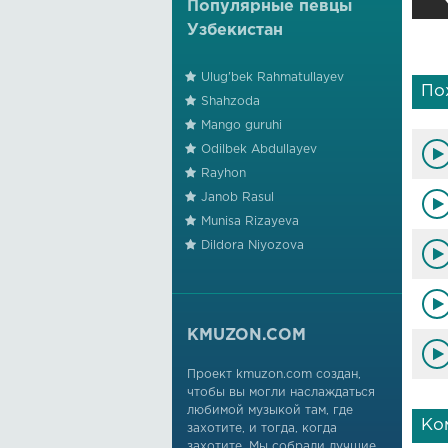
Популярные певцы
Узбекистан
Ulug'bek Rahmatullayev
По
Shahzoda
Mango guruhi
Odilbek Abdullayev
Rayhon
Janob Rasul
Munisa Rizayeva
Dildora Niyozova
KMUZON.COM
Проект kmuzon.com создан,
чтобы вы могли наслаждаться
любимой музыкой там, где
Ко
захотите, и тогда, когда
захотите. Мы собрали лучшие