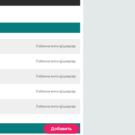
Ўзбекча янги қўшиқлар
Ўзбекча янги қўшиқлар
Ўзбекча янги қўшиқлар
Ўзбекча янги қўшиқлар
Ўзбекча янги қўшиқлар
Добавить