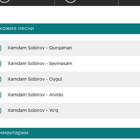
хожие песни
Xamdam Sobirov - Qurqaman
Xamdam Sobirov - Sevmasam
Xamdam Sobirov - Oygul
Xamdam Sobirov - Alvido
Xamdam Sobirov - Yo'q
мментарии