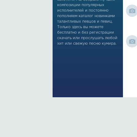
композиции популярных
исполнителей и постоянно
пополняем каталог новинками
талантливых певцов и певиц.
Только здесь вы можете
бесплатно и без регистрации
скачать или прослушать любой
хит или свежую песню кумира.
По