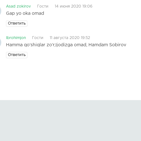
Asad zokirov
Гости
14 июня 2020 19:06
Gap yo oka omad
Ответить
Ibrohimjon
Гости
11 августа 2020 19:52
Hamma qoʻshiqlar zoʻr,Ijodizga omad, Hamdam Sobirov
Ответить
Правообладателям
О сайте
 всем вопросам пишите на:
kmuzoncom@mail.ru