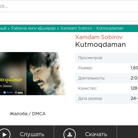
ный
»
Ўзбекча янги қўшиқлар
» Xamdam Sobirov - Kutmoqdaman
Xamdam Sobirov
Kutmoqdaman
Просмотров:
1,8
Размер:
2:0
Длительность:
128
Качество:
24-
Дата релиза:
Жалоба / DMCA
Слушать
Скачать