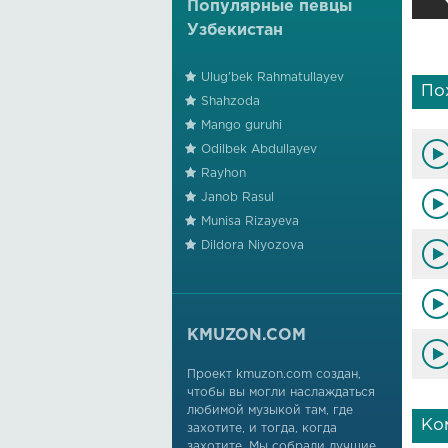
Популярные певцы
Узбекистан
Ulug'bek Rahmatullayev
По
Shahzoda
Mango guruhi
Odilbek Abdullayev
Rayhon
Janob Rasul
Munisa Rizayeva
Dildora Niyozova
KMUZON.COM
Проект kmuzon.com создан,
чтобы вы могли наслаждаться
любимой музыкой там, где
Ко
захотите, и тогда, когда
захотите. Мы собрали лучшие