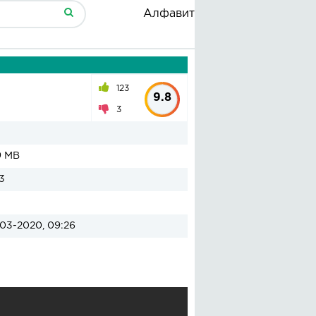
Алфавит
123
9.8
3
9 MB
3
03-2020, 09:26