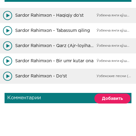
Sardor Rahimxon - Haqiqiy do’st
Ўзбекча янги қўшиқлар
Sardor Rahimxon - Tabassum qiling
Ўзбекча янги қўшиқлар
Sardor Rahimxon - Qarz (Ajr-loyihasi)
Ўзбекча янги қўшиқлар
Sardor Rahimxon - Bir umr kutar ona
Ўзбекча янги қўшиқлар
Sardor Rahimxon - Do'st
Узбекские песни (Архив)
Комментарии
Добавить