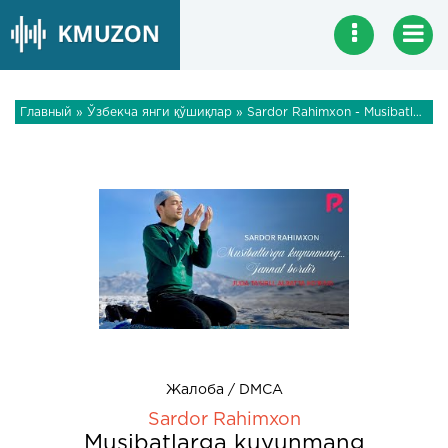
Главный
»
Ўзбекча янги қўшиқлар
» Sardor Rahimxon - Musibatlarga kuyunmang
Жалоба / DMCA
Sardor Rahimxon
Musibatlarga kuyunmang