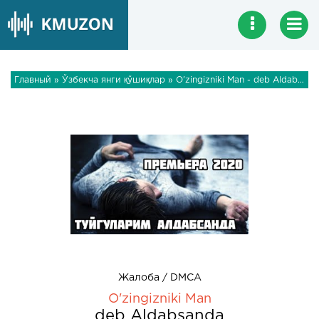
Главный
»
Ўзбекча янги қўшиқлар
» O'zingizniki Man - deb Aldabsanda
Жалоба / DMCA
O'zingizniki Man
deb Aldabsanda