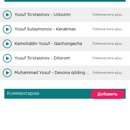
Yusuf To'xtasinov - Ustozim
Ўзбекча янги қўшиқлар
Yusuf Sulaymonov - Kerakmas
Ўзбекча янги қўшиқлар
Kamoliddin Yusuf - Qachongacha
Ўзбекча янги қўшиқлар
Yusuf To'xtasinov - Dilorom
Ўзбекча янги қўшиқлар
Muhammad Yusuf - Devona qilding meni
Ўзбекча янги қўшиқлар
Комментарии
Добавить