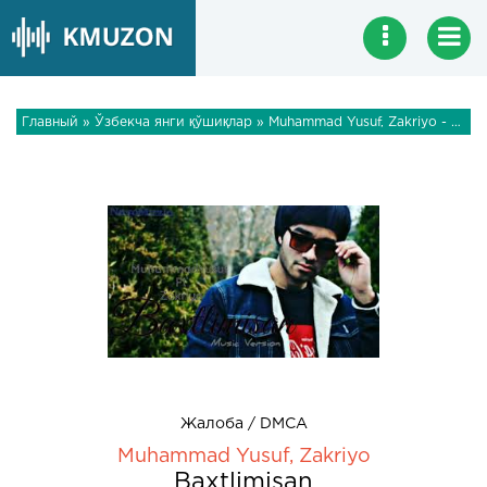
Главный
»
Ўзбекча янги қўшиқлар
» Muhammad Yusuf, Zakriyo - Baxtlimisan
Жалоба / DMCA
Muhammad Yusuf, Zakriyo
Baxtlimisan