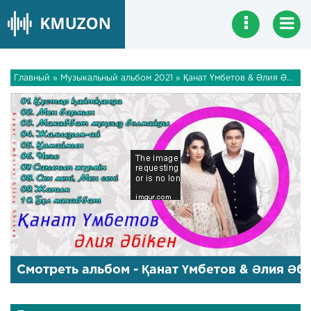
Главный
»
Музыкальный альбом 2021
» Қанат Үмбетов & Әлия Әбікен - Жаңа Ән Жинақ 2019
Смотреть альбом - Қанат Үмбетов & Әлия Әб