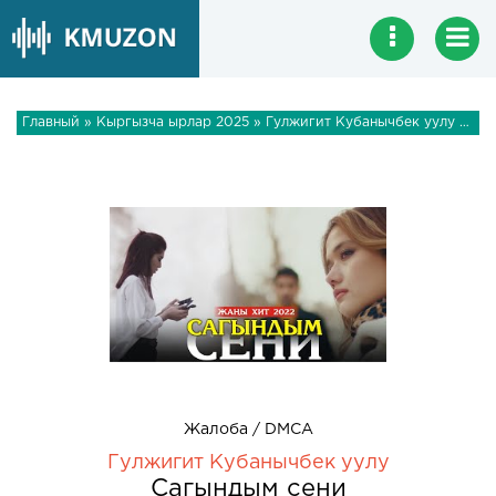
Главный
»
Кыргызча ырлар 2025
» Гулжигит Кубанычбек уулу - Сагындым сени
Жалоба / DMCA
Гулжигит Кубанычбек уулу
Сагындым сени