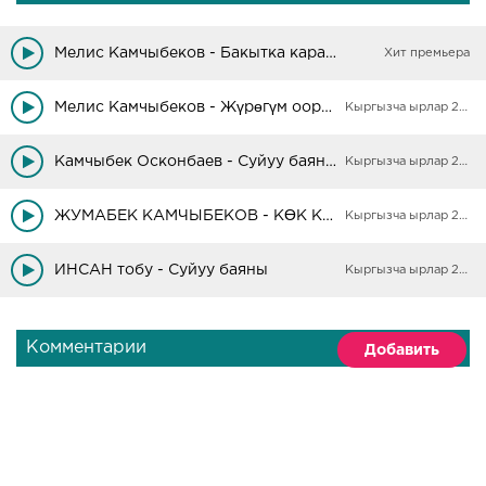
Мелис Камчыбеков - Бакытка карай жол
Хит премьера
Мелис Камчыбеков - Жүрөгүм оорутпа
Кыргызча ырлар 2025
Камчыбек Осконбаев - Суйуу баяны
Кыргызча ырлар 2025
ЖУМАБЕК КАМЧЫБЕКОВ - КӨК КӨЙНӨК
Кыргызча ырлар 2025
ИНСАН тобу - Суйуу баяны
Кыргызча ырлар 2025
Комментарии
Добавить