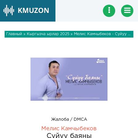
Главный
»
Кыргызча ырлар 2025
» Мелис Камчыбеков - Суйуу баяны
Жалоба / DMCA
Мелис Камчыбеков
Суйуу баяны