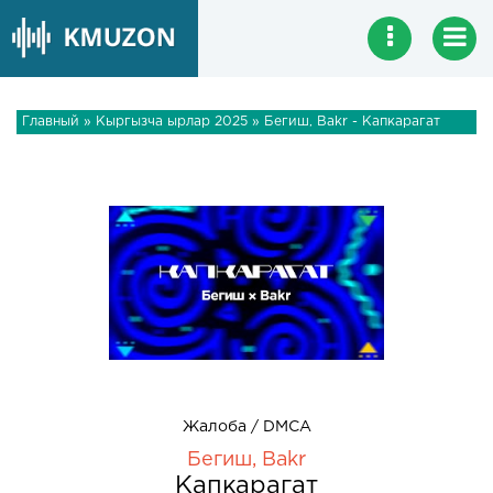
Главный
»
Кыргызча ырлар 2025
» Бегиш, Bakr - Капкарагат
Жалоба / DMCA
Бегиш, Bakr
Капкарагат