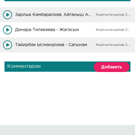
Зарлык Камбаралиев, Айганыш Абдиева - Сен менде ганасын
Кыргызча ырлар 2025
Динара Тилекеева - Жагасын
Кыргызча ырлар 2025
Тайирбек Ысманалиев - Сагынам
Кыргызча ырлар 2025
Комментарии
Добавить