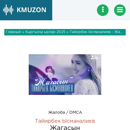
Главный
»
Кыргызча ырлар 2025
» Тайирбек Ысманалиев - Жагасын
Жалоба / DMCA
Тайирбек Ысманалиев
Жагасын