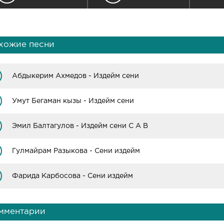
хожие песни
Абдыкерим Ахмедов - Издейм сени
Умут Бегаман кызы - Издейм сени
Эмил Балтагулов - Издейм сени С А В
Гулмайрам Разыкова - Сени издейм
Фарида Карбосова - Сени издейм
мментарии