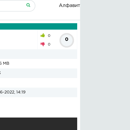
Алфавит
0
0
0
6 MB
3
6-2022, 14:19