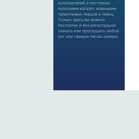
исполнителей и постоянно
пополняем каталог новинками
талантливых певцов и певиц.
Только здесь вы можете
бесплатно и без регистрации
скачать или прослушать любой
хит или свежую песню кумира.
По