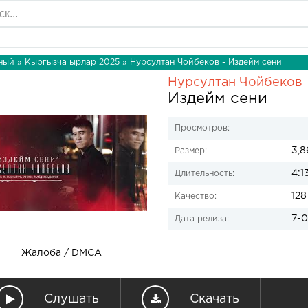
ный
»
Кыргызча ырлар 2025
» Нурсултан Чойбеков - Издейм сени
Нурсултан Чойбеков
Издейм сени
Просмотров:
3,8
Размер:
4:1
Длительность:
128
Качество:
7-0
Дата релиза:
Жалоба / DMCA
Слушать
Скачать