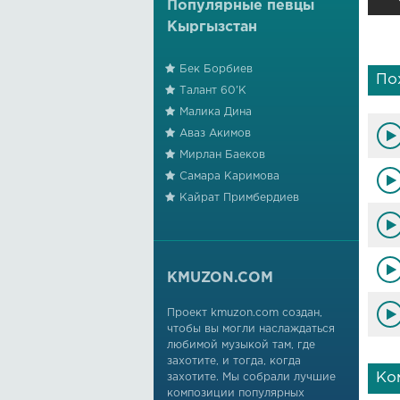
Популярные певцы
Кыргызстан
Бек Борбиев
По
Талант 60'К
Малика Дина
Аваз Акимов
Мирлан Баеков
Самара Каримова
Кайрат Примбердиев
KMUZON.COM
Проект kmuzon.com создан,
чтобы вы могли наслаждаться
любимой музыкой там, где
захотите, и тогда, когда
Ко
захотите. Мы собрали лучшие
композиции популярных