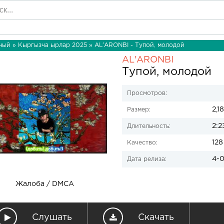
ный
»
Кыргызча ырлар 2025
» AL'ARONBI - Тупой, молодой
AL'ARONBI
Тупой, молодой
Просмотров:
2,1
Размер:
2:2
Длительность:
128
Качество:
4-0
Дата релиза:
Жалоба / DMCA
Слушать
Скачать