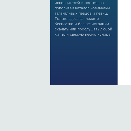
исполнителей и постоянно
пополняем каталог новинками
талантливых певцов и певиц.
Только здесь вы можете
бесплатно и без регистрации
скачать или прослушать любой
хит или свежую песню кумира.
По