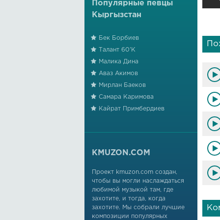
Популярные певцы
Кыргызстан
Бек Борбиев
По
Талант 60'К
Малика Дина
Аваз Акимов
Мирлан Баеков
Самара Каримова
Кайрат Примбердиев
KMUZON.COM
Проект kmuzon.com создан,
чтобы вы могли наслаждаться
любимой музыкой там, где
захотите, и тогда, когда
Ко
захотите. Мы собрали лучшие
композиции популярных