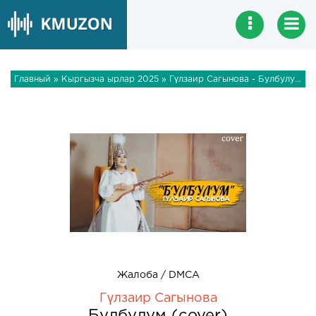
Главный
»
Кыргызча ырлар 2025
» Гүлзаир Сагынова - Булбулум (cover)
Жалоба / DMCA
Гүлзаир Сагынова