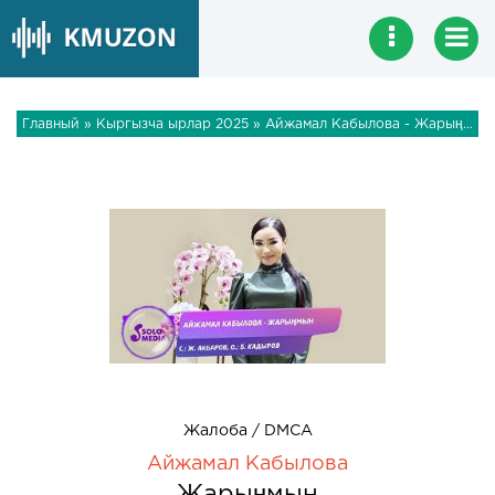
Главный
»
Кыргызча ырлар 2025
» Айжамал Кабылова - Жарыңмын
Жалоба / DMCA
Айжамал Кабылова