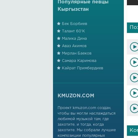
Популярные певцы
Кыргызстан
Бек Борбиев
По
Талант 60'К
Малика Дина
Аваз Акимов
Мирлан Баеков
Самара Каримова
Кайрат Примбердиев
KMUZON.COM
Проект kmuzon.com создан,
чтобы вы могли наслаждаться
любимой музыкой там, где
захотите, и тогда, когда
Ко
захотите. Мы собрали лучшие
композиции популярных