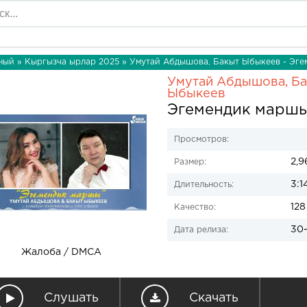
ный
»
Кыргызча ырлар 2025
» Умутай Абдышова, Бакыт Ыбыкеев - Эг
Умутай Абдышова, Б
Ыбыкеев
Эгемендик марш
Просмотров:
2,9
Размер:
3:1
Длительность:
128
Качество:
30-
Дата релиза:
Жалоба / DMCA
Слушать
Скачать