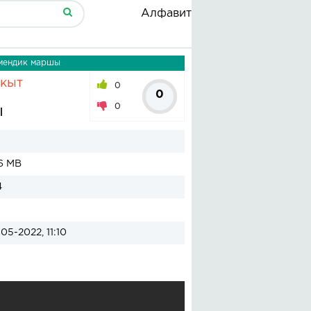
Алфавит
емендик маршы
акыт
0
0
0
ы
6 MB
4
05-2022, 11:10