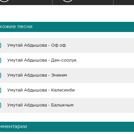
хожие песни
Умутай Абдышова - Оф оф
Умутай Абдышова - Ден-соолук
Умутай Абдышова - Энекем
Умутай Абдышова - Келесинби
Умутай Абдышова - Балыкчым
мментарии