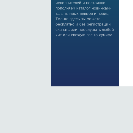
исполнителей и постоянно
пополняем каталог новинками
талантливых певцов и певиц.
Только здесь вы можете
бесплатно и без регистрации
скачать или прослушать любой
хит или свежую песню кумира.
По