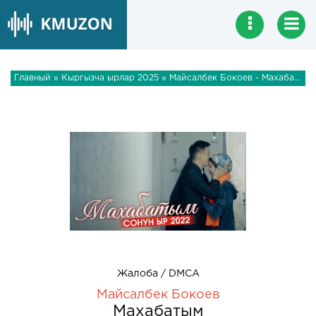
Главный
»
Кыргызча ырлар 2025
» Майсалбек Бокоев - Махабатым
Жалоба / DMCA
Майсалбек Бокоев
Махабатым