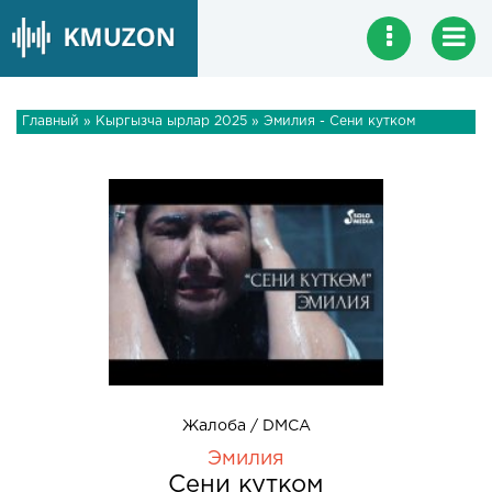
Главный
»
Кыргызча ырлар 2025
» Эмилия - Сени кутком
Жалоба / DMCA
Эмилия
Сени кутком