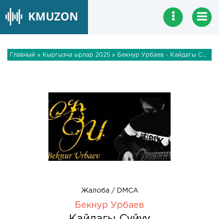
Главный
»
Кыргызча ырлар 2025
» Бекнур Урбаев - Кайдагы Сүйүү
Жалоба / DMCA
Бекнур Урбаев