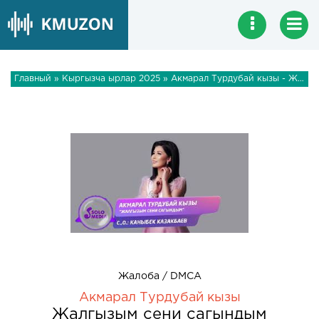
Главный
»
Кыргызча ырлар 2025
» Акмарал Турдубай кызы - Жалгызым сени сагындым
Жалоба / DMCA
Акмарал Турдубай кызы
Жалгызым сени сагындым