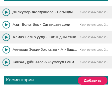
Дилкумар Жолдошова - Сагындым сени балалык
Кыргызча ырлар 2025
Азат Болотбек - Сагындым сени
Кыргызча ырлар 2025
Алмаз Назир уулу - Сагындым сени
Кыргызча ырлар 2025
Акмарал Эркинбек кызы - Ат-Башым
Кыргызча ырлар 2025
Кенже Дуйшеева & Жумагул Раимжан кызы - Сагындым сени
Кыргызча ырлар 2025
Комментарии
Добавить