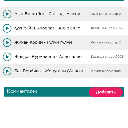
Азат Болотбек - Сагындым сени
Кыргызча ырлар 2025
Қуанбай Шынболат - Алло алло
Қазақша әндер 2025
Жуман Керим - Гулум гулум
Кыргызча ырлар 2025
Жандос Нурмайлов - Алло, алло
Қазақша әндер 2025
Бек Борбиев - Жолугалы (Алло алло)
Архив Киргизские песни
Комментарии
Добавить