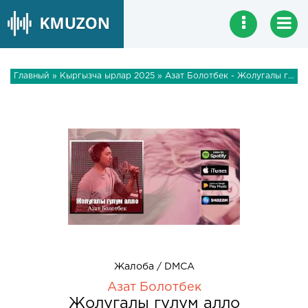
Главный
»
Кыргызча ырлар 2025
» Азат Болотбек - Жолугалы гулум алло
Жалоба / DMCA
Азат Болотбек
Жолугалы гулум алло