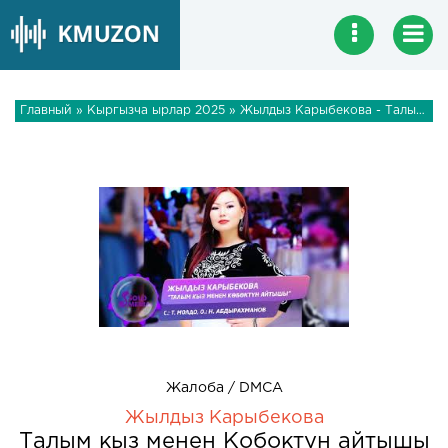
Главный
»
Кыргызча ырлар 2025
» Жылдыз Карыбекова - Талым кыз менен Кобоктун айтышы
Жалоба / DMCA
Жылдыз Карыбекова
Талым кыз менен Кобоктун айтышы