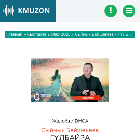
Главный
»
Кыргызча ырлар 2025
» Сыймык Бейшекеев - ГYЛБАЙРА
Жалоба / DMCA
Сыймык Бейшекеев
ГYЛБАЙРА