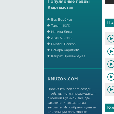
Популярные певцы
Кыргызстан
Бек Борбиев
По
Талант 60'К
Малика Дина
Аваз Акимов
Мирлан Баеков
Самара Каримова
Кайрат Примбердиев
KMUZON.COM
Проект kmuzon.com создан,
чтобы вы могли наслаждаться
любимой музыкой там, где
захотите, и тогда, когда
Ко
захотите. Мы собрали лучшие
композиции популярных