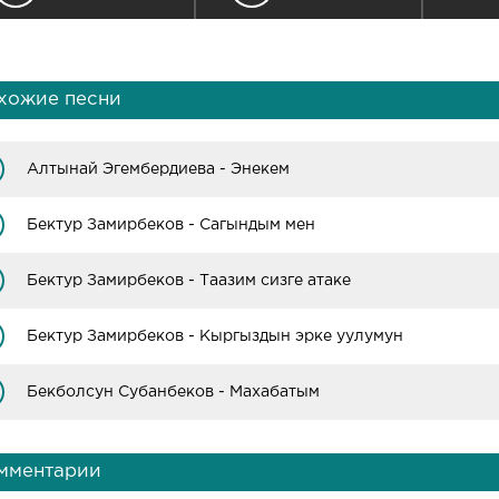
хожие песни
Алтынай Эгембердиева - Энекем
Бектур Замирбеков - Сагындым мен
Бектур Замирбеков - Таазим сизге атаке
Бектур Замирбеков - Кыргыздын эрке уулумун
Бекболсун Субанбеков - Махабатым
мментарии