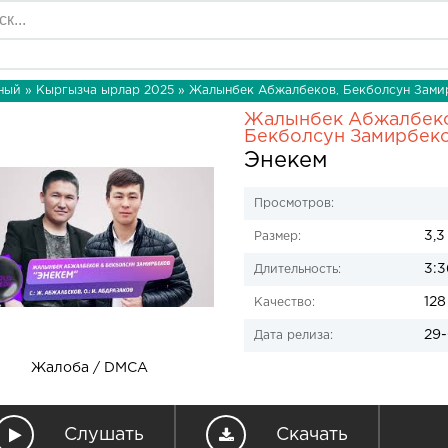
ный
»
Кыргызча ырлар 2025
» Жалынбек Абжалбеков, Бекболсун Замир
Жалынбек Абжалбеко
Бекболсун Замирбек
Энекем
Просмотров:
3,3
Размер:
3:3
Длительность:
128
Качество:
29-
Дата релиза:
Жалоба / DMCA
Слушать
Скачать