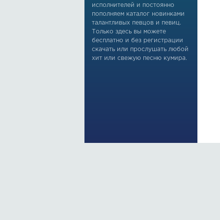
исполнителей и постоянно
пополняем каталог новинками
талантливых певцов и певиц.
Только здесь вы можете
бесплатно и без регистрации
скачать или прослушать любой
хит или свежую песню кумира.
По