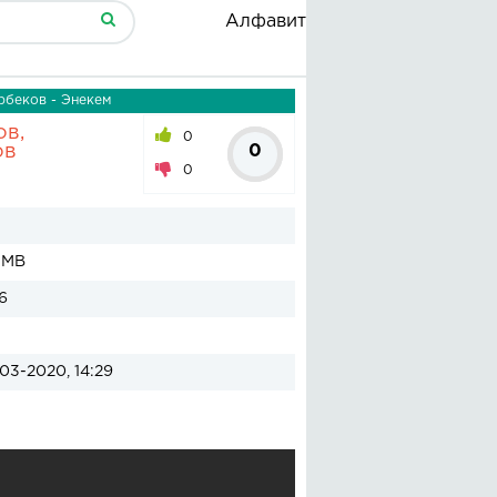
Алфавит
беков - Энекем
в,
0
ов
0
0
 MB
6
03-2020, 14:29