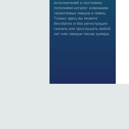
исполнителей и постоянно
пополняем каталог новинками
талантливых певцов и певиц.
Только здесь вы можете
бесплатно и без регистрации
скачать или прослушать любой
хит или свежую песню кумира.
По