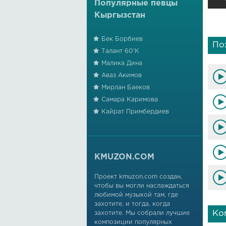
Популярные певцы
Кыргызстан
Бек Борбиев
По
Талант 60'К
Малика Дина
Аваз Акимов
Мирлан Баеков
Самара Каримова
Кайрат Примбердиев
KMUZON.COM
Проект kmuzon.com создан,
чтобы вы могли наслаждаться
любимой музыкой там, где
захотите, и тогда, когда
Ко
захотите. Мы собрали лучшие
композиции популярных