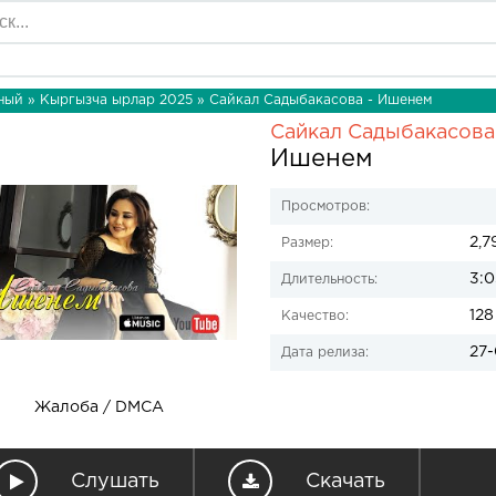
ный
»
Кыргызча ырлар 2025
» Сайкал Садыбакасова - Ишенем
Сайкал Садыбакасова
Ишенем
Просмотров:
2,7
Размер:
3:0
Длительность:
128
Качество:
27-
Дата релиза:
Жалоба / DMCA
Слушать
Скачать